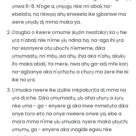
ọnwa 6-8. N'oge a, ọnụọgụ nke nri abalị na-
ebelata, na nkwụsị ahụ enweela ike ịgbanwe ma
were ọnọdụ dị mma maka ya.
Ozugbo o kwere omume ịkụziri nwatakịrị ka ọ hie
ụra n'abalị nile n'ime ụlọ ndina ha, na-aga ihi ụra
na-esonyere otu ụbọchị n'ememe, dịka
ọmụmaatụ, nri mbụ, ịsa ahụ, ịhịa aka n'ahụ, akụkọ
ifo maka abalị. Ya mere, nwa ahụ ga-adị mfe karị
na-agbanye aka n'ọchịchọ a chọrọ ma zere ihe isi
ike na ụra.
Ụmụaka nwere ike ịzụlite mkpakọrịta dị mma na
ụra dị iche. Dịka ọmụmaatụ, ụlọ ahịa ọhụrụ a zụrụ
nke ọma - ga - enyere gị aka inwe mmetụta dịka
onye toro eto na onye nweere onwe ya, ebe a
mara mma n'ime ụlọ ụmụaka, nyere maka ụbọchị
ọmụmụ, ga - enyere aka ịnagide egwu nke