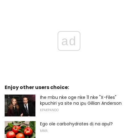
ad
Enjoy other users choice:
Ihe mbu nke oge nke 11 nke "X-Files"
kpuchiri ya site na ịpụ Gillian Anderson
KPAKPANDO
Ego ole carbohydrates dị na apụl?
MMA