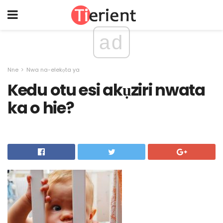
ad
Nne
Nwa na-elekọta ya
Kedu otu esi akụziri nwata
ka o hie?