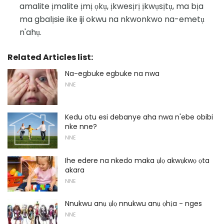
amalite ịmalite ịmị ọkụ, ịkwesịrị ịkwụsịtụ, ma bịa
ma gbalịsie ike iji okwu na nkwonkwo na-emetụ
n'ahụ.
Related Articles list:
Na-egbuke egbuke na nwa
NNE
Kedu otu esi debanye aha nwa n'ebe obibi
nke nne?
NNE
Ihe edere na nkedo maka ụlọ akwụkwọ ọta
akara
NNE
Nnukwu anụ ụlọ nnukwu anụ ọhịa - nges
NNE