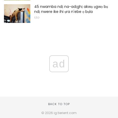
45 nwamba ndị na-adịghị akwụ ụgwọ bụ
ndị nwere ike ihi ụra n'ebe ọ bụla
ỤLỌ
ad
BACK TO TOP
© 2026 ig.tierient.com