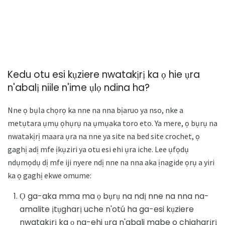
Kedu otu esi kụziere nwatakịrị ka ọ hie ụra
n'abalị niile n'ime ụlọ ndina ha?
Nne ọ bụla chọrọ ka nne na nna bịaruo ya nso, nke a
metụtara ụmụ ọhụrụ na ụmụaka toro eto. Ya mere, ọ bụrụ na
nwatakịrị maara ụra na nne ya site na bed site crochet, ọ
gaghị adị mfe ịkụziri ya otu esi ehi ụra iche. Lee ụfọdụ
ndụmọdụ dị mfe iji nyere ndị nne na nna aka ịnagide ọrụ a yiri
ka ọ gaghị ekwe omume:
Ọ ga-aka mma ma ọ bụrụ na ndị nne na nna na-
amalite ịtụgharị uche n'otú ha ga-esi kụziere
nwatakịrị ka ọ na-ehi ụra n'abali mgbe o chigharịrị