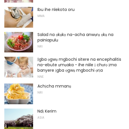
Ibu ihe nlekota oru
MMA
Salad na ọkụkọ na-acha anwụrụ ọkụ na
painiapulu
NRI
Ịgba ọgwụ mgbochi sitere na encephalitis
na-ebute ụmụaka - ihe niile ị chọrọ ịma
banyere ịgba ọgwụ mgbochi ọrịa
NNE
Achịcha mmanụ
NRI
Ndị Kerim
ASIA