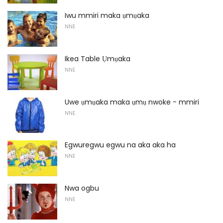
Iwu mmiri maka ụmụaka
NNE
Ikea Table Ụmụaka
NNE
Uwe ụmụaka maka ụmụ nwoke - mmiri
NNE
Egwuregwu egwu na aka aka ha
NNE
Nwa ogbu
NNE