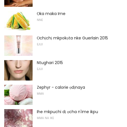
Ọka maka Ime
NNE
Ọchịchị mkpokọta nke Guerlain 2015
EJIJI
Ntughari 2015
EJIJI
Zephyr - calorie ọdịnaya
MMA
Ihe mkpuchi dị ọcha n'ime ikpu
MMA NA IKE