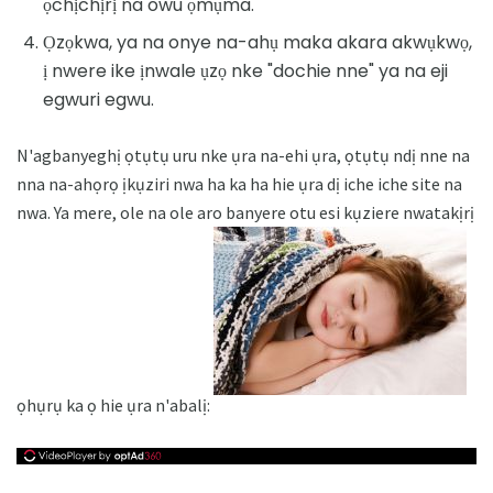
ọchịchịrị na owu ọmụma.
Ọzọkwa, ya na onye na-ahụ maka akara akwụkwọ,
ị nwere ike ịnwale ụzọ nke "dochie nne" ya na eji
egwuri egwu.
N'agbanyeghị ọtụtụ uru nke ụra na-ehi ụra, ọtụtụ ndị nne na
nna na-ahọrọ ịkụziri nwa ha ka ha hie ụra dị iche iche site na
nwa. Ya mere, ole na ole aro banyere otu esi kụziere nwatakịrị
ọhụrụ ka ọ hie ụra n'abalị: