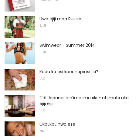
Uwe ejiji mba Russia
EJIJI
Swimwear - Summer 2014
EJIJI
Kedu ka esi kpochapụ isi ísì?
ỤLỌ
Ụdị Japanese n'ime ime ụlọ - atụmatụ nke
ejiji ejiji
ỤLỌ
Ọkpụkpụ nwa ezé
NNE