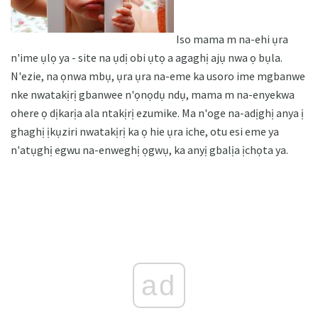
Iso mama m na-ehi ụra
n'ime ụlọ ya - site na ụdị obi ụtọ a agaghị ajụ nwa ọ bụla.
N'ezie, na ọnwa mbụ, ụra ụra na-eme ka usoro ime mgbanwe
nke nwatakịrị gbanwee n'ọnọdụ ndụ, mama m na-enyekwa
ohere ọ dịkarịa ala ntakịrị ezumike. Ma n'oge na-adịghị anya ị
ghaghị ịkụziri nwatakịrị ka ọ hie ụra iche, otu esi eme ya
n'atụghị egwu na-enweghị ọgwụ, ka anyị gbalịa ịchọta ya.
ad