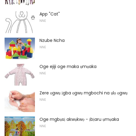
App "Cat"
NNE
Nzube Ncha
NNE
Oge ejiji oge maka ụmụaka
NNE
Zere ọgwụ ịgba ọgwụ mgbochi na ụlọ ọgwụ
NNE
Oge mgbụsị akwụkwọ - ịbịaru ụmụaka
NNE