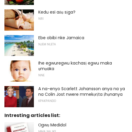
Kedu esi aṅụ sịga?
NRI
Ebe obibi nke Jamaica
NJEM NLETA
Ihe egwuregwu kachasị egwu maka
ụmụaka
NNE
A na-enyo Scarlett Johansson anya na ya
na Colin Jost nwere mmekọrịta ịhụnanya
KPAKPANDO
Intresting articles list:
Ọgwụ Medidol
MMA NA IKE