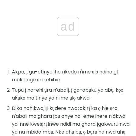
ad
Akpa, ị ga-etinye ihe nkedo n'ime ụlọ ndina gị
maka oge ụra ehihie.
Tupu ị na-ehi ụra n'abalị, ị ga-abụku ya abụ, kọọ
akụkọ ma tinye ya n'ime ụlọ akwa.
Dika nchịkwa, iji kụziere nwatakịrị ka ọ hie ụra
n'abali ma ghara ịbụ onye na-eme ihere n'àkwà
ya, nne kwesịrị inwe ndidi ma ghara ịgakwuru nwa
ya na mbido mbụ. Nke ahụ bụ, ọ bụrụ na nwa ahụ