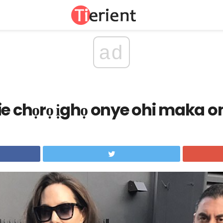
ad
lie chọrọ ịghọ onye ohi maka