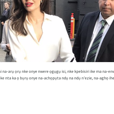
ghi na-arụ ọrụ nke onye nwere ọgụgụ isi, nke kpebisiri ike ma na
 nke nta ka ọ bụrụ onye na-achọpụta ndụ na ndụ n'ezie, na-aghọ ihe