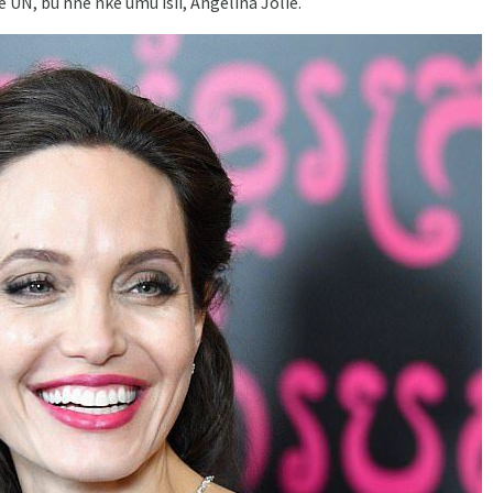
 UN, bu nne nke umu isii, Angelina Jolie.