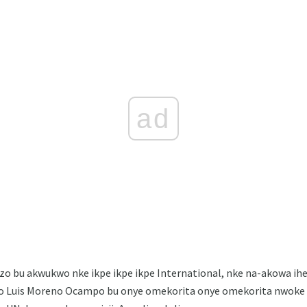
ad
zo bu akwukwo nke ikpe ikpe ikpe International, nke na-akowa ihe
 Luis Moreno Ocampo bu onye omekorita onye omekorita nwoke nke