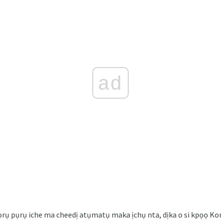
ad
rụ pụrụ iche ma cheedị atụmatụ maka ịchụ nta, dịka o si kpọọ Koni 