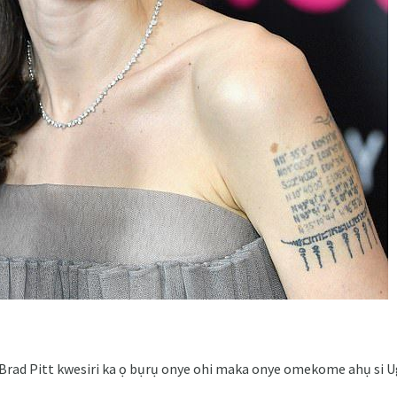
Brad Pitt kwesiri ka ọ bụrụ onye ohi maka onye omekome ahụ si 