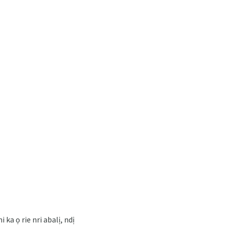
ka ọ rie nri abalị, ndị