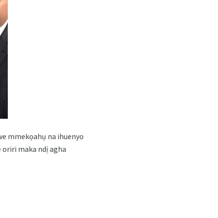
-enwe mmekọahụ na ihuenyo
 oriri maka ndị agha