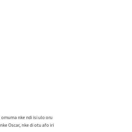
 omuma nke ndi isi ulo oru
 Oscar, nke di otu afo iri