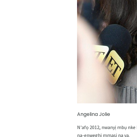
Angelina Jolie
N'afọ 2012, nwanyị mbụ nke 
na-enweghị mmasị na ya.