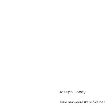
Joseph Coney
Jolie nakweere ikere òkè na ọ