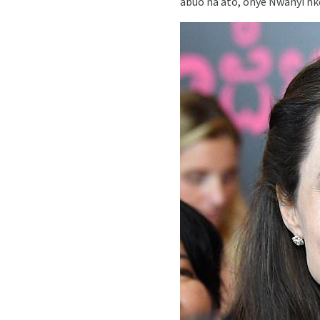
abuo na ato, onye Nwanyi nke