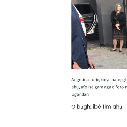
Angelina Jolie, onye na-eji
ahụ, afọ ise gara aga ọ fọrọ
Ugandan.
Ọ bụghị ibé fim ahụ